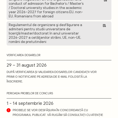
conduct of admission for Bachelor’s / Master’s
/ Doctoral university studies in the academic
year 2026–2027 for foreign citizens EU, non-
EU, Romanians from abroad
Regulamentul de organizare şi desfăşurare a
Descarcă
admiterii pentru studii universitare de
licenţă/master/doctorat în anul universitar
2026-2027 a cetăţenilor străini, UE, non-UE,
români de pretutindeni
VERIFICAREA DOSARELOR
29 – 31 august 2026
DUPĂ VERIFICAREA ȘI VALIDAREA DOSARELOR CANDIDAȚII VOR
PRIMI O NOTIFICARE PE ADRESA DE E-MAIL FOLOSITĂ LA
ÎNSCRIERE.
PERIOADA PROBELOR DE CONCURS
1 - 14 septembrie 2026
PROBELE SE VOR DESFĂȘURA ÎN CONCORDANȚĂ CU
PROGRAMUL PUBLICAT. VĂ RUGĂM SĂ CONSULTAȚI CU ATENȚIE