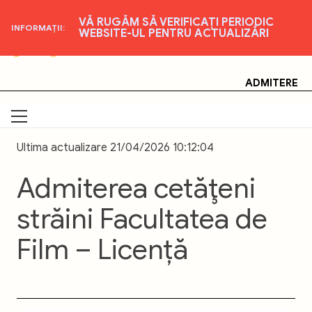
VĂ RUGĂM SĂ VERIFICAȚI PERIODIC
INFORMAȚII:
WEBSITE-UL PENTRU ACTUALIZĂRI
Skip
Universitatea Națională de Artă Teatrală și
Cinematografică "I.L. Caragiale", București
to
content
ADMITERE
Ultima actualizare 21/04/2026 10:12:04
Admiterea cetăţeni
străini Facultatea de
Film – Licență