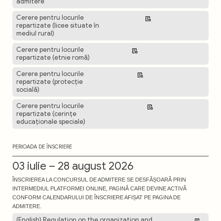
admitere
Cerere pentru locurile
Descarcă
repartizate (licee situate în
mediul rural)
Cerere pentru locurile
Descarcă
repartizate (etnie romă)
Cerere pentru locurile
Descarcă
repartizate (protecție
socială)
Cerere pentru locurile
Descarcă
repartizate (cerințe
educaționale speciale)
PERIOADA DE ÎNSCRIERE
03 iulie – 28 august 2026
ÎNSCRIEREA LA CONCURSUL DE ADMITERE SE DESFĂȘOARĂ PRIN
INTERMEDIUL PLATFORMEI ONLINE, PAGINĂ CARE DEVINE ACTIVĂ
CONFORM CALENDARULUI DE ÎNSCRIERE AFIȘAT PE PAGINA DE
ADMITERE.
(English) Regulation on the organization and
Descarcă