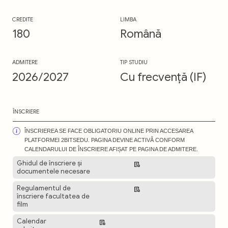
CREDITE
LIMBA
180
Română
ADMITERE
TIP STUDIU
2026/2027
Cu frecvență (IF)
ÎNSCRIERE
ÎNSCRIEREA SE FACE OBLIGATORIU ONLINE PRIN ACCESAREA
PLATFORMEI 2BITSEDU. PAGINA DEVINE ACTIVĂ CONFORM
CALENDARULUI DE ÎNSCRIERE AFIȘAT PE PAGINA DE ADMITERE.
Ghidul de înscriere și
Descarcă
documentele necesare
Regulamentul de
Descarcă
înscriere facultatea de
film
Calendar
Descarcă