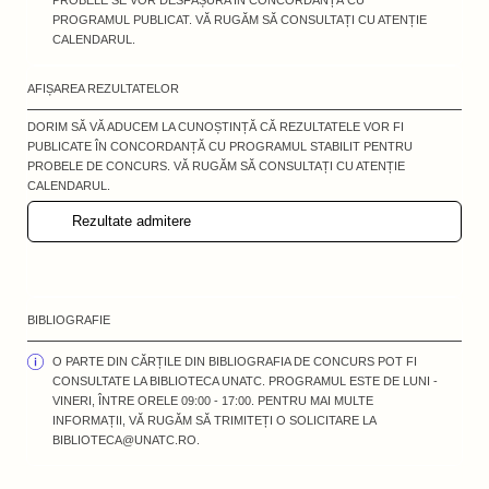
PROBELE SE VOR DESFĂȘURA ÎN CONCORDANȚĂ CU
PROGRAMUL PUBLICAT. VĂ RUGĂM SĂ CONSULTAȚI CU ATENȚIE
CALENDARUL.
AFIȘAREA REZULTATELOR
DORIM SĂ VĂ ADUCEM LA CUNOȘTINȚĂ CĂ REZULTATELE VOR FI
PUBLICATE ÎN CONCORDANȚĂ CU PROGRAMUL STABILIT PENTRU
PROBELE DE CONCURS. VĂ RUGĂM SĂ CONSULTAȚI CU ATENȚIE
CALENDARUL.
Rezultate admitere
BIBLIOGRAFIE
O PARTE DIN CĂRȚILE DIN BIBLIOGRAFIA DE CONCURS POT FI
CONSULTATE LA BIBLIOTECA UNATC. PROGRAMUL ESTE DE LUNI -
VINERI, ÎNTRE ORELE 09:00 - 17:00. PENTRU MAI MULTE
INFORMAȚII, VĂ RUGĂM SĂ TRIMITEȚI O SOLICITARE LA
BIBLIOTECA@UNATC.RO.