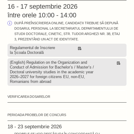
16 - 17 septembrie 2026
între orele 10:00 - 14:00
DUPĂ PREÎNSCRIEREA ONLINE, CANDIDAȚII TREBUIE SĂ DEPUNĂ
DOSARUL PERSONAL LA SECRETARIATUL DEPARTAMENTULUI DE
STUDII DOCTORALE, CINETIC, STR. TUDOR ARGHEZI NR. 3B, ETAJ
3, PREZENTÂND UN ACT DE IDENTITATE.
Regulamentul de înscriere
Descarcă
la Școala Doctorală
(English) Regulation on the Organization and
Descarcă
Conduct of Admission for Bachelor’s / Master’s /
Doctoral university studies in the academic year
2026–2027 for foreign citizens EU, non-EU,
Romanians from abroad
VERIFICAREA DOSARELOR
PERIOADA PROBELOR DE CONCURS
18 - 23 septembrie 2026