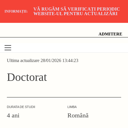
VĂ RUGĂM SĂ VERIFICAȚI PERIODIC
INFORMAȚII:
WEBSITE-UL PENTRU ACTUALIZĂRI
Skip
Universitatea Națională de Artă Teatrală și Cinematografică
"I.L. Caragiale", București
to
content
ADMITERE
Ultima actualizare 28/01/2026 13:44:23
Doctorat
DURATA DE STUDII
LIMBA
4 ani
Română