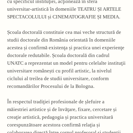
cu specificul instituţiei, acţionează în sfera
universitar‑artistică în domeniile TEATRU ȘI ARTELE
SPECTACOLULUI și CINEMATOGRAFIE ȘI MEDIA.
Școala doctorală constituie cea mai veche structură de
studii doctorale din România orientată în domeniile
acestea și confirmă existenţa și practica unei experienţe
doctorale redutabile. Școala doctorală din cadrul
UNATC a reprezentat un model pentru celelalte instituţii
universitare românești cu profil artistic, la nivelul
ciclului al treilea de studii universitare, conform
recomandărilor Procesului de la Bologna.
În respectul tradiţiei profesionale de șlefuire a
măiestriei artistice și de învăţare, fixare, cercetare și
creaţie artistică, pedagogia și practica universitară
corespunzătoare acestora confirmă relaţia și
colaborarea directă între corpul profesoral și studenţii