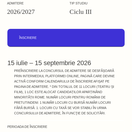
ADMITERE
TIP STUDIU
2026/2027
Ciclu III
ÎNSCRIERE
15 iulie – 15 septembrie 2026
PREÎNSCRIERE LA CONCURSUL DE ADMITERE SE DESFĂȘOARĂ
PRIN INTERMEDIUL PLATFORMEI ONLINE, PAGINĂ CARE DEVINE
ACTIVĂ CONFORM CALENDARULUI DE ÎNSCRIERE AFIȘAT PE
PAGINA DE ADMITERE. * DIN TOTALUL DE 11 LOCURI (TEATRU ȘI
FILM), 1 LOC ESTE ALOCAT CANDIDAȚILOR APARȚINÂND
MINORITĂȚII ROME. NUMĂR LOCURI PENTRU ROMÂNII DE
PRETUTINDENI: 1 NUMĂR LOCURI CU BURSĂ NUMĂR LOCURI
FĂRĂ BURSĂ: 1. LOCURI CU TAXĂ SE VOR STABILI ÎN URMA
CONCURSULUI DE ADMITERE, ÎN FUNCŢIE DE SOLICITĂRI.
PERIOADA DE ÎNSCRIERE