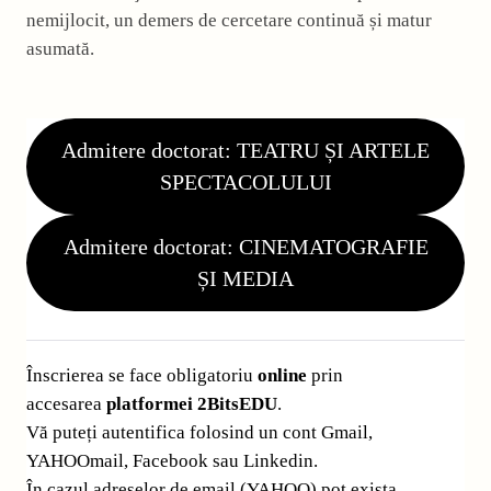
nemijlocit, un demers de cercetare continuă și matur
asumată.
Admitere doctorat: TEATRU ȘI ARTELE
SPECTACOLULUI
Admitere doctorat: CINEMATOGRAFIE
ȘI MEDIA
Înscrierea se face obligatoriu
online
prin
accesarea
platformei 2BitsEDU
.
Vă puteți autentifica folosind un cont Gmail,
YAHOOmail, Facebook sau Linkedin.
În cazul adreselor de email (YAHOO) pot exista