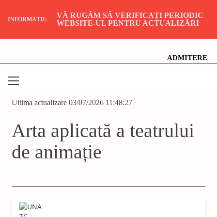
VĂ RUGĂM SĂ VERIFICAȚI PERIODIC
INFORMAȚII:
WEBSITE-UL PENTRU ACTUALIZĂRI
Skip
Universitatea Națională de Artă Teatrală și Cinematografică
"I.L. Caragiale", București
to
content
ADMITERE
Ultima actualizare 03/07/2026 11:48:27
Arta aplicată a teatrului
de animație