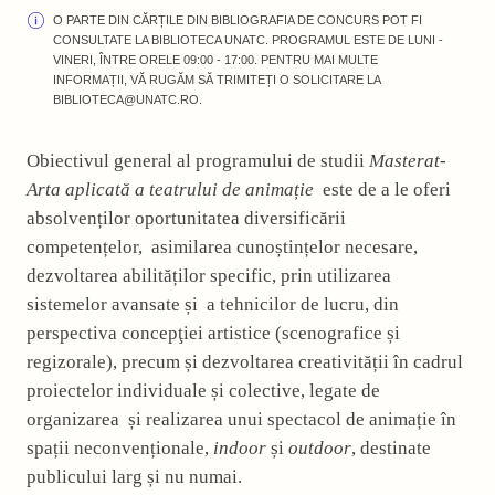
O PARTE DIN CĂRȚILE DIN BIBLIOGRAFIA DE CONCURS POT FI
CONSULTATE LA BIBLIOTECA UNATC. PROGRAMUL ESTE DE LUNI -
VINERI, ÎNTRE ORELE 09:00 - 17:00. PENTRU MAI MULTE
INFORMAȚII, VĂ RUGĂM SĂ TRIMITEȚI O SOLICITARE LA
BIBLIOTECA@UNATC.RO.
Obiectivul general al programului de studii
Masterat-
Arta aplicată a teatrului de animație
este de a le oferi
absolvenților oportunitatea diversificării
competențelor, asimilarea cunoștințelor necesare,
dezvoltarea abilităților specific, prin utilizarea
sistemelor avansate și a tehnicilor de lucru, din
perspectiva concepţiei artistice (scenografice și
regizorale), precum și dezvoltarea creativității în cadrul
proiectelor individuale și colective, legate de
organizarea și realizarea unui spectacol de animație în
spații neconvenționale,
indoor
și
outdoor
, destinate
publicului larg și nu numai.