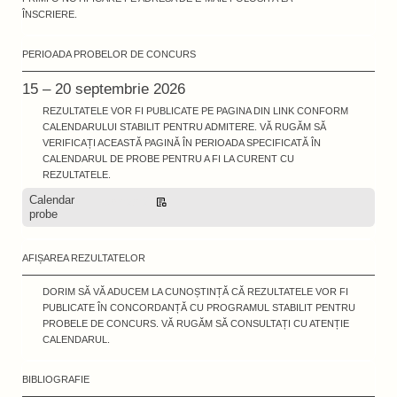
ÎNSCRIERE.
PERIOADA PROBELOR DE CONCURS
15 – 20 septembrie 2026
REZULTATELE VOR FI PUBLICATE PE PAGINA DIN LINK CONFORM
CALENDARULUI STABILIT PENTRU ADMITERE. VĂ RUGĂM SĂ
VERIFICAȚI ACEASTĂ PAGINĂ ÎN PERIOADA SPECIFICATĂ ÎN
CALENDARUL DE PROBE PENTRU A FI LA CURENT CU
REZULTATELE.
Calendar
Descarcă
probe
AFIȘAREA REZULTATELOR
DORIM SĂ VĂ ADUCEM LA CUNOȘTINȚĂ CĂ REZULTATELE VOR FI
PUBLICATE ÎN CONCORDANȚĂ CU PROGRAMUL STABILIT PENTRU
PROBELE DE CONCURS. VĂ RUGĂM SĂ CONSULTAȚI CU ATENȚIE
CALENDARUL.
BIBLIOGRAFIE