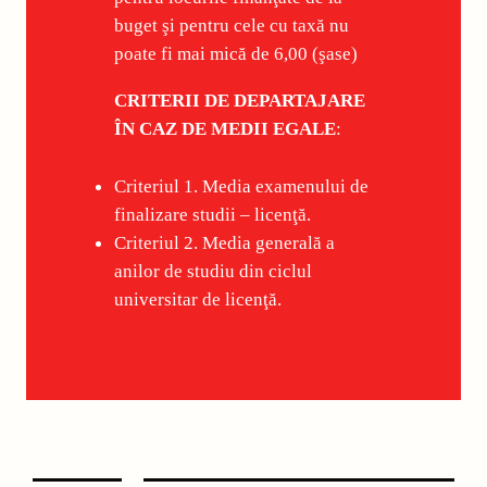
buget şi pentru cele cu taxă nu
poate fi mai mică de 6,00 (şase)
CRITERII DE DEPARTAJARE
ÎN CAZ DE MEDII EGALE
:
Criteriul 1. Media examenului de
finalizare studii – licenţă.
Criteriul 2. Media generală a
anilor de studiu din ciclul
universitar de licenţă.