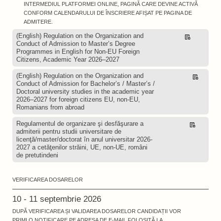
INTERMEDIUL PLATFORMEI ONLINE, PAGINĂ CARE DEVINE ACTIVĂ
CONFORM CALENDARULUI DE ÎNSCRIERE AFIȘAT PE PAGINA DE
ADMITERE.
(English) Regulation on the Organization and
Descarcă
Conduct of Admission to Master’s Degree
Programmes in English for Non-EU Foreign
Citizens, Academic Year 2026–2027
(English) Regulation on the Organization and
Descarcă
Conduct of Admission for Bachelor’s / Master’s /
Doctoral university studies in the academic year
2026–2027 for foreign citizens EU, non-EU,
Romanians from abroad
Regulamentul de organizare şi desfăşurare a
Descarcă
admiterii pentru studii universitare de
licenţă/master/doctorat în anul universitar 2026-
2027 a cetăţenilor străini, UE, non-UE, români
de pretutindeni
VERIFICAREA DOSARELOR
10 - 11 septembrie 2026
DUPĂ VERIFICAREA ȘI VALIDAREA DOSARELOR CANDIDAȚII VOR
PRIMI O NOTIFICARE PE ADRESA DE E-MAIL FOLOSITĂ LA