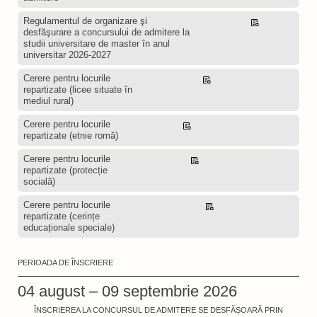
Regulamentul de organizare şi
Descarcă
desfăşurare a concursului de admitere la
studii universitare de master în anul
universitar 2026-2027
Cerere pentru locurile
Descarcă
repartizate (licee situate în
mediul rural)
Cerere pentru locurile
Descarcă
repartizate (etnie romă)
Cerere pentru locurile
Descarcă
repartizate (protecție
socială)
Cerere pentru locurile
Descarcă
repartizate (cerințe
educaționale speciale)
PERIOADA DE ÎNSCRIERE
04 august – 09 septembrie 2026
ÎNSCRIEREA LA CONCURSUL DE ADMITERE SE DESFĂȘOARĂ PRIN