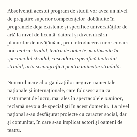
Absolvenții acestui program de studii vor avea un nivel
de pregatire superior competențelor dobândite în
programele deja existente și specifice universităților de
artă la nivel de licență, datorat și diversificării
planurilor de invățământ, prin introducerea unor cursuri
noi:
teatru stradal
,
teatru de obiecte
,
multimedia în
spectacolul stradal
,
cascadorie specifică
teatrului
stradal
,
arta scenografică
pentru animație stradală
.
Numărul mare al organizațiilor neguvernamentale
naționale și internaționale, care folosesc arta ca
instrument de lucru, mai ales în spectacolele
outdoor
,
reclamă nevoia de specialiști în acest domeniu. La nivel
național s-au desfășurat proiecte cu caracter social, dar
și comunitar, în care s-au implicat actori și oameni de
teatru.