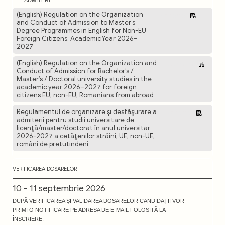
ADMITERE.
(English) Regulation on the Organization
Descarcă
and Conduct of Admission to Master’s
Degree Programmes in English for Non-EU
Foreign Citizens, Academic Year 2026–
2027
(English) Regulation on the Organization and
Descarcă
Conduct of Admission for Bachelor’s /
Master’s / Doctoral university studies in the
academic year 2026–2027 for foreign
citizens EU, non-EU, Romanians from abroad
Regulamentul de organizare şi desfăşurare a
Descarcă
admiterii pentru studii universitare de
licenţă/master/doctorat în anul universitar
2026-2027 a cetăţenilor străini, UE, non-UE,
români de pretutindeni
VERIFICAREA DOSARELOR
10 - 11 septembrie 2026
DUPĂ VERIFICAREA ȘI VALIDAREA DOSARELOR CANDIDAȚII VOR
PRIMI O NOTIFICARE PE ADRESA DE E-MAIL FOLOSITĂ LA
ÎNSCRIERE.