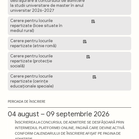
desfăşurare a concursului de admitere
la studii universitare de master în anul
universitar 2026-2027
Cerere pentru locurile
Descarcă
repartizate (licee situate în
mediul rural)
Cerere pentru locurile
Descarcă
repartizate (etnie romă)
Cerere pentru locurile
Descarcă
repartizate (protecție
socială)
Cerere pentru locurile
Descarcă
repartizate (cerințe
educaționale speciale)
PERIOADA DE ÎNSCRIERE
04 august – 09 septembrie 2026
ÎNSCRIEREA LA CONCURSUL DE ADMITERE SE DESFĂȘOARĂ PRIN
INTERMEDIUL PLATFORMEI ONLINE, PAGINĂ CARE DEVINE ACTIVĂ
CONFORM CALENDARULUI DE ÎNSCRIERE AFIȘAT PE PAGINA DE