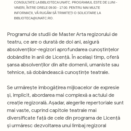
CONSULTATE LA BIBLIOTECA UNATC. PROGRAMUL ESTE DE LUNI -
VINERI, ÎNTRE ORELE 09:00 - 17:00. PENTRU MAI MULTE
INFORMAȚII, VĂ RUGĂM SĂ TRIMITEȚI O SOLICITARE LA
BIBLIOTECA@UNATC.RO.
Programul de studii de Master Arta regizorului de
teatru, ce are o durată de doi ani, asigură
absolvenților-regizori aprofundarea cunoștințelor
dobândite în anii de Licență. În același timp, oferă
șansa absolvenților din alte domenii, umaniste sau
tehnice, să dobândească cunoștințe teatrale.
Se urmărește îmbogățirea mijloacelor de expresie
și, implicit, abordarea mai complexă a actului de
creație regizorală. Așadar, alegerile repertoriale sunt
mai vaste, cuprind capitole teatrale mai
diversificate față de cele din programa de Licență
și urmăresc dezvoltarea unui limbaj regizoral