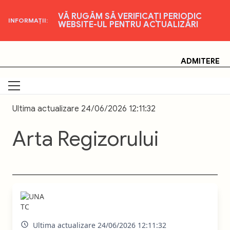
VĂ RUGĂM SĂ VERIFICAȚI PERIODIC
INFORMAȚII:
WEBSITE-UL PENTRU ACTUALIZĂRI
Skip
Universitatea Națională de Artă Teatrală și
Cinematografică "I.L. Caragiale", București
to
content
ADMITERE
Ultima actualizare 24/06/2026 12:11:32
Arta Regizorului
Ultima actualizare 24/06/2026 12:11:32