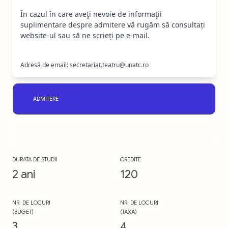
În cazul în care aveţi nevoie de informaţii
suplimentare despre admitere vă rugăm să consultați
website-ul sau să ne scrieți pe e-mail.
Adresă de email: secretariat.teatru@unatc.ro
ADMITERE
DURATA DE STUDII
CREDITE
2 ani
120
NR. DE LOCURI
NR. DE LOCURI
(BUGET)
(TAXĂ)
3
4