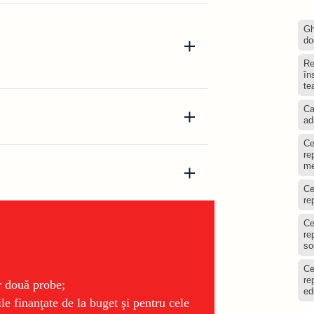
Gh
do
Re
în
te
Ca
ad
Ce
re
me
Ce
re
Ce
re
so
Ce
re
r două probe;
ed
 finanţate de la buget şi pentru cele