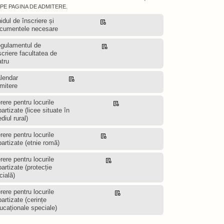
PE PAGINA DE ADMITERE.
idul de înscriere și
Descarcă
cumentele necesare
gulamentul de
Descarcă
scriere facultatea de
atru
lendar
Descarcă
mitere
rere pentru locurile
Descarcă
partizate (licee situate în
diul rural)
rere pentru locurile
Descarcă
partizate (etnie romă)
rere pentru locurile
Descarcă
partizate (protecție
cială)
rere pentru locurile
Descarcă
partizate (cerințe
ucaționale speciale)