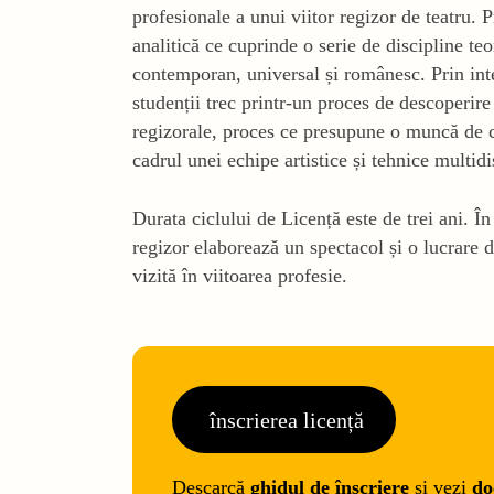
profesionale a unui viitor regizor de teatru.
analitică ce cuprinde o serie de discipline teor
contemporan, universal și românesc. Prin inte
studenții trec printr-un proces de descoperire 
regizorale, proces ce presupune o muncă de c
cadrul unei echipe artistice și tehnice multidi
Durata ciclului de Licență este de trei ani. Î
regizor elaborează un spectacol și o lucrare d
vizită în viitoarea profesie.
înscrierea licență
Descarcă
ghidul de înscriere
și vezi
do