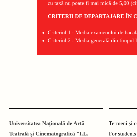
cu taxă nu poate fi mai mică de 5,00 (ci
CRITERII DE DEPARTAJARE ÎN 
Criteriul 1 : Media examenului de bacal
Criteriul 2 : Media generală din timpul l
Universitatea Națională de Artă
Termeni și c
Teatrală și Cinematografică "I.L.
For students