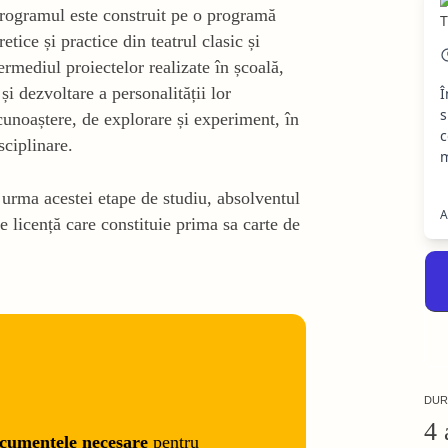
 Programul este construit pe o programă
etice și practice din teatrul clasic și
rmediul proiectelor realizate în școală,
și dezvoltare a personalității lor
Î
s
unoaștere, de explorare și experiment, în
c
sciplinare.
m
n urma acestei etape de studiu, absolventul
A
e licență care constituie prima sa carte de
DUR
4 
cumentele necesare
pentru