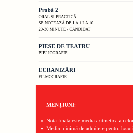
Probă 2
ORAL ȘI PRACTICĂ
SE NOTEAZĂ DE LA 1 LA 10
20-30 MINUTE / CANDIDAT
PIESE DE TEATRU
BIBLIOGRAFIE
ECRANIZĂRI
FILMOGRAFIE
MENȚIUNI
:
Nota finală este media aritmetică a celo
Media minimă de admitere pentru locurile