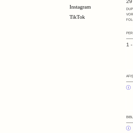
29
Instagram
DUP
VOR
TikTok
FOL
PER
1 
AFI
BIB