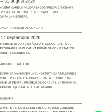
 – 31 august 2026
Ă VERIFICAREA ȘI VALIDAREA DOSARELOR CANDIDAȚII
 PRIMI O NOTIFICARE PE ADRESA DE E-MAIL
OSITĂ LA ÎNSCRIERE.
IOADA PROBELOR DE CONCURS
- 14 septembrie 2026
PROBELE SE VOR DESFĂȘURA ÎN CONCORDANȚĂ CU
PROGRAMUL PUBLICAT. VĂ RUGĂM SĂ CONSULTAȚI CU
ATENȚIE CALENDARUL.
ȘAREA REZULTATELOR
DORIM SĂ VĂ ADUCEM LA CUNOȘTINȚĂ CĂ REZULTATELE
VOR FI PUBLICATE ÎN CONCORDANȚĂ CU PROGRAMUL
STABILIT PENTRU PROBELE DE CONCURS. VĂ RUGĂM SĂ
CONSULTAȚI CU ATENȚIE CALENDARUL.
LIOGRAFIE
O PARTE DIN CĂRȚILE DIN BIBLIOGRAFIA DE CONCURS