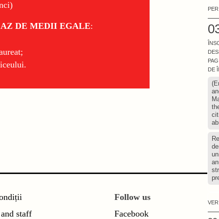
nci)
PER
CAZ DE MEDII EGALE
:
03
ÎNS
aureat;
DES
PAG
iceului.
DE 
(E
an
Ma
th
ci
ab
Re
de
un
an
st
pr
ondiții
Follow us
VER
 and staff
Facebook