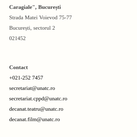
Caragiale", București
Strada Matei Voievod 75-77
București, sectorul 2
021452
Contact
+021-252 7457
secretariat@unatc.ro
secretariat.cppd@unatc.ro
decanat.teatru@unatc.ro
decanat.film@unatc.ro