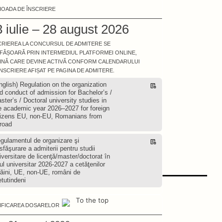
IOADA DE ÎNSCRIERE
 iulie – 28 august 2026
CRIEREA LA CONCURSUL DE ADMITERE SE
FĂȘOARĂ PRIN INTERMEDIUL PLATFORMEI ONLINE,
INĂ CARE DEVINE ACTIVĂ CONFORM CALENDARULUI
ÎNSCRIERE AFIȘAT PE PAGINA DE ADMITERE.
nglish) Regulation on the organization
Descarcă
d conduct of admission for Bachelor’s /
ster’s / Doctoral university studies in
e academic year 2026–2027 for foreign
tizens EU, non-EU, Romanians from
road
gulamentul de organizare şi
Descarcă
sfăşurare a admiterii pentru studii
iversitare de licenţă/master/doctorat în
ul universitar 2026-2027 a cetăţenilor
răini, UE, non-UE, români de
etutindeni
To the top
IFICAREA DOSARELOR