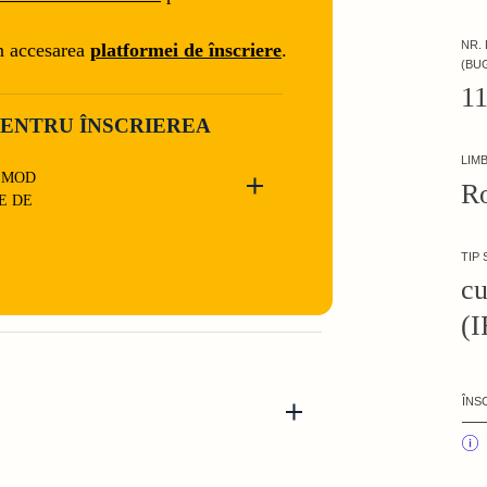
NR.
n accesarea
platformei de înscriere
.
(BU
1
ENTRU ÎNSCRIEREA
LIM
N MOD
R
E DE
TIP
cu
(I
ÎNS