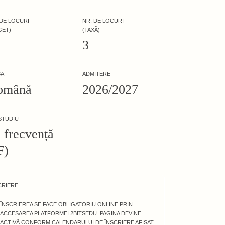
 DE LOCURI
NR. DE LOCURI
GET)
(TAXĂ)
1
3
BA
ADMITERE
omână
2026/2027
 STUDIU
 frecvență
F)
CRIERE
ÎNSCRIEREA SE FACE OBLIGATORIU ONLINE PRIN
ACCESAREA PLATFORMEI 2BITSEDU. PAGINA DEVINE
ACTIVĂ CONFORM CALENDARULUI DE ÎNSCRIERE AFIȘAT