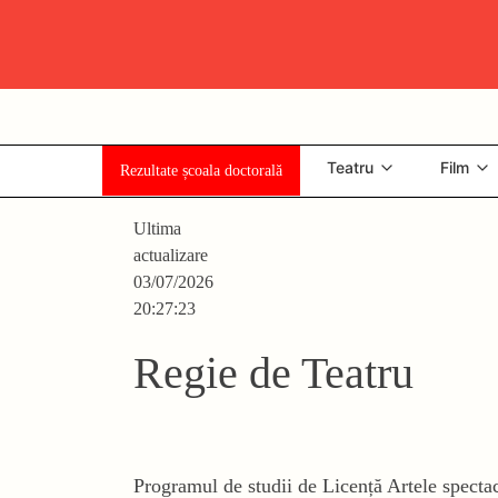
Skip
Universitatea Națională de Artă Teatrală și Cinematografică
"I.L. Caragiale", București
to
content
Teatru
Film
Rezultate școala doctorală
Ultima
actualizare
03/07/2026
20:27:23
Regie de Teatru
Programul de studii de Licență Artele spectac