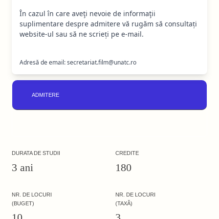
În cazul în care aveţi nevoie de informaţii
suplimentare despre admitere vă rugăm să consultați
website-ul sau să ne scrieți pe e-mail.
Adresă de email: secretariat.film@unatc.ro
ADMITERE
DURATA DE STUDII
CREDITE
3 ani
180
NR. DE LOCURI
NR. DE LOCURI
(BUGET)
(TAXĂ)
10
3