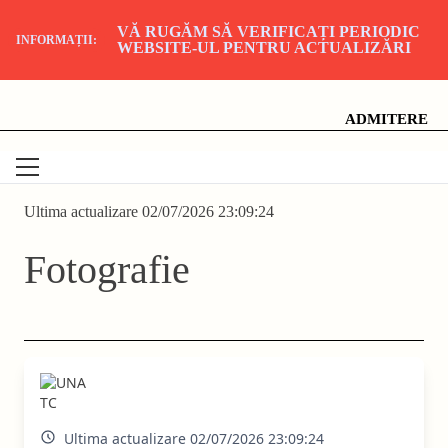
VĂ RUGĂM SĂ VERIFICAȚI PERIODIC
INFORMAȚII:
WEBSITE-UL PENTRU ACTUALIZĂRI
Skip
Universitatea Națională de Artă Teatrală și Cinematografică
"I.L. Caragiale", București
to
content
ADMITERE
Ultima actualizare 02/07/2026 23:09:24
Fotografie
Ultima actualizare 02/07/2026 23:09:24