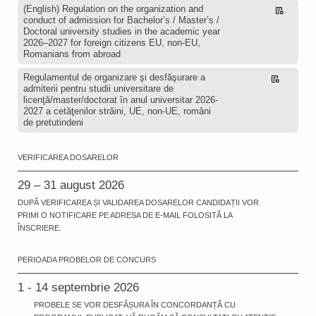
(English) Regulation on the organization and
Descarcă
conduct of admission for Bachelor’s / Master’s /
Doctoral university studies in the academic year
2026–2027 for foreign citizens EU, non-EU,
Romanians from abroad
Regulamentul de organizare şi desfăşurare a
Descarcă
admiterii pentru studii universitare de
licenţă/master/doctorat în anul universitar 2026-
2027 a cetăţenilor străini, UE, non-UE, români
de pretutindeni
VERIFICAREA DOSARELOR
29 – 31 august 2026
DUPĂ VERIFICAREA ȘI VALIDAREA DOSARELOR CANDIDAȚII VOR
PRIMI O NOTIFICARE PE ADRESA DE E-MAIL FOLOSITĂ LA
ÎNSCRIERE.
PERIOADA PROBELOR DE CONCURS
1 - 14 septembrie 2026
PROBELE SE VOR DESFĂȘURA ÎN CONCORDANȚĂ CU