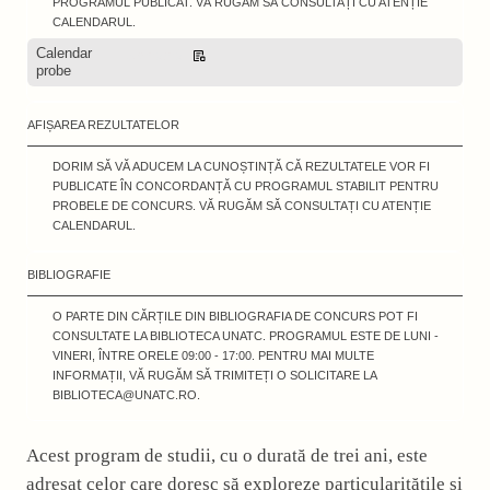
PROGRAMUL PUBLICAT. VĂ RUGĂM SĂ CONSULTAȚI CU ATENȚIE
CALENDARUL.
Calendar
Descarcă
probe
AFIȘAREA REZULTATELOR
DORIM SĂ VĂ ADUCEM LA CUNOȘTINȚĂ CĂ REZULTATELE VOR FI
PUBLICATE ÎN CONCORDANȚĂ CU PROGRAMUL STABILIT PENTRU
PROBELE DE CONCURS. VĂ RUGĂM SĂ CONSULTAȚI CU ATENȚIE
CALENDARUL.
BIBLIOGRAFIE
O PARTE DIN CĂRȚILE DIN BIBLIOGRAFIA DE CONCURS POT FI
CONSULTATE LA BIBLIOTECA UNATC. PROGRAMUL ESTE DE LUNI -
VINERI, ÎNTRE ORELE 09:00 - 17:00. PENTRU MAI MULTE
INFORMAȚII, VĂ RUGĂM SĂ TRIMITEȚI O SOLICITARE LA
BIBLIOTECA@UNATC.RO.
Acest program de studii, cu o durată de trei ani, este
adresat celor care doresc să exploreze particularităţile și