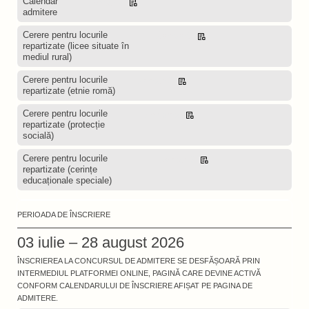
Calendar
Descarcă
admitere
Cerere pentru locurile
Descarcă
repartizate (licee situate în
mediul rural)
Cerere pentru locurile
Descarcă
repartizate (etnie romă)
Cerere pentru locurile
Descarcă
repartizate (protecție
socială)
Cerere pentru locurile
Descarcă
repartizate (cerințe
educaționale speciale)
PERIOADA DE ÎNSCRIERE
03 iulie – 28 august 2026
ÎNSCRIEREA LA CONCURSUL DE ADMITERE SE DESFĂȘOARĂ PRIN
INTERMEDIUL PLATFORMEI ONLINE, PAGINĂ CARE DEVINE ACTIVĂ
CONFORM CALENDARULUI DE ÎNSCRIERE AFIȘAT PE PAGINA DE
ADMITERE.