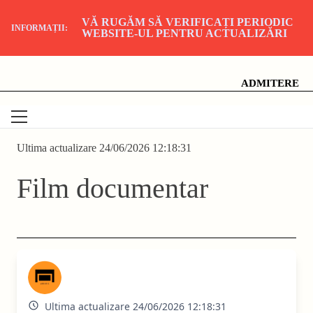
VĂ RUGĂM SĂ VERIFICAȚI PERIODIC
INFORMAȚII:
WEBSITE-UL PENTRU ACTUALIZĂRI
Skip
Universitatea Națională de Artă Teatrală și Cinematografică
"I.L. Caragiale", București
to
content
ADMITERE
Ultima actualizare 24/06/2026 12:18:31
Film documentar
Ultima actualizare 24/06/2026 12:18:31