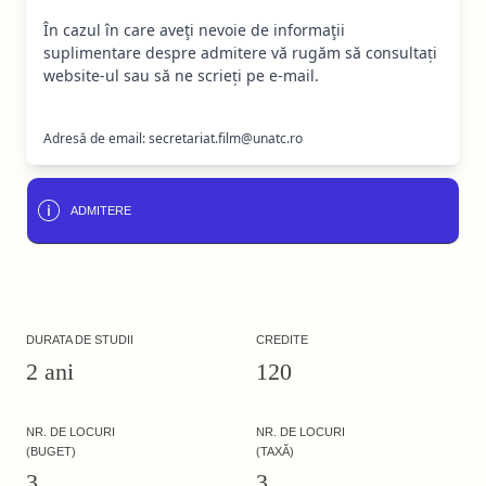
În cazul în care aveţi nevoie de informaţii
suplimentare despre admitere vă rugăm să consultați
website-ul sau să ne scrieți pe e-mail.
Adresă de email: secretariat.film@unatc.ro
ADMITERE
DURATA DE STUDII
CREDITE
2 ani
120
NR. DE LOCURI
NR. DE LOCURI
(BUGET)
(TAXĂ)
3
3