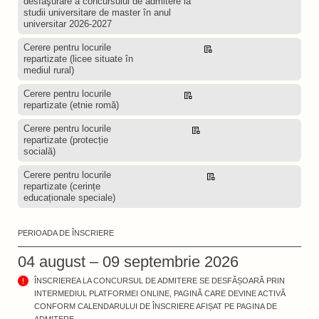
desfăşurare a concursului de admitere la
studii universitare de master în anul
universitar 2026-2027
Cerere pentru locurile
Descarcă
repartizate (licee situate în
mediul rural)
Cerere pentru locurile
Descarcă
repartizate (etnie romă)
Cerere pentru locurile
Descarcă
repartizate (protecție
socială)
Cerere pentru locurile
Descarcă
repartizate (cerințe
educaționale speciale)
PERIOADA DE ÎNSCRIERE
04 august – 09 septembrie 2026
ÎNSCRIEREA LA CONCURSUL DE ADMITERE SE DESFĂȘOARĂ PRIN
INTERMEDIUL PLATFORMEI ONLINE, PAGINĂ CARE DEVINE ACTIVĂ
CONFORM CALENDARULUI DE ÎNSCRIERE AFIȘAT PE PAGINA DE