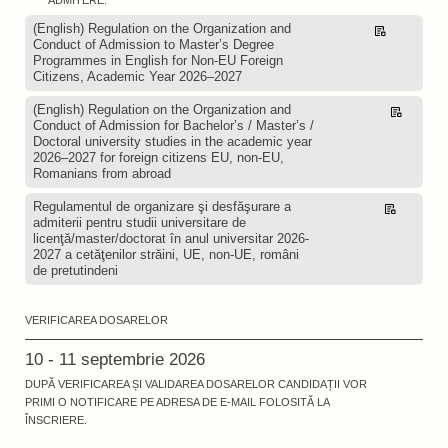
ADMITERE.
(English) Regulation on the Organization and
Descarcă
Conduct of Admission to Master’s Degree
Programmes in English for Non-EU Foreign
Citizens, Academic Year 2026–2027
(English) Regulation on the Organization and
Descarcă
Conduct of Admission for Bachelor’s / Master’s /
Doctoral university studies in the academic year
2026–2027 for foreign citizens EU, non-EU,
Romanians from abroad
Regulamentul de organizare şi desfăşurare a
Descarcă
admiterii pentru studii universitare de
licenţă/master/doctorat în anul universitar 2026-
2027 a cetăţenilor străini, UE, non-UE, români
de pretutindeni
VERIFICAREA DOSARELOR
10 - 11 septembrie 2026
DUPĂ VERIFICAREA ȘI VALIDAREA DOSARELOR CANDIDAȚII VOR
PRIMI O NOTIFICARE PE ADRESA DE E-MAIL FOLOSITĂ LA
ÎNSCRIERE.