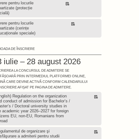
rere pentru locurile
Descarcă
partizate (protecție
cială)
rere pentru locurile
Descarcă
partizate (cerințe
ucaționale speciale)
IOADA DE ÎNSCRIERE
 iulie – 28 august 2026
CRIEREA LA CONCURSUL DE ADMITERE SE
FĂȘOARĂ PRIN INTERMEDIUL PLATFORMEI ONLINE,
INĂ CARE DEVINE ACTIVĂ CONFORM CALENDARULUI
ÎNSCRIERE AFIȘAT PE PAGINA DE ADMITERE.
nglish) Regulation on the organization
Descarcă
d conduct of admission for Bachelor’s /
ster’s / Doctoral university studies in
e academic year 2026–2027 for foreign
tizens EU, non-EU, Romanians from
road
gulamentul de organizare şi
Descarcă
sfăşurare a admiterii pentru studii