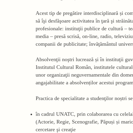
Acest tip de pregătire interdisciplinară și c
să îşi desfăşoare activitatea în ţară şi străinăt
profesionale: instituţii publice de cultură – t
media – presă scrisă, on-line, radio, televiziu
companii de publicitate; învăţământul universi
Absolvenţii noştri lucrează și în instituţii g
Institutul Cultural Român, institutele cultura
unor organizaţii neguvernamentale din domeni
angajabilitate a absolvenților acestui progra
Practica de specialitate a studenţilor noștri s
în cadrul UNATC, prin colaborarea cu celelalt
(Actorie, Regie, Scenografie, Păpuși și mario
cercetare şi creaţie