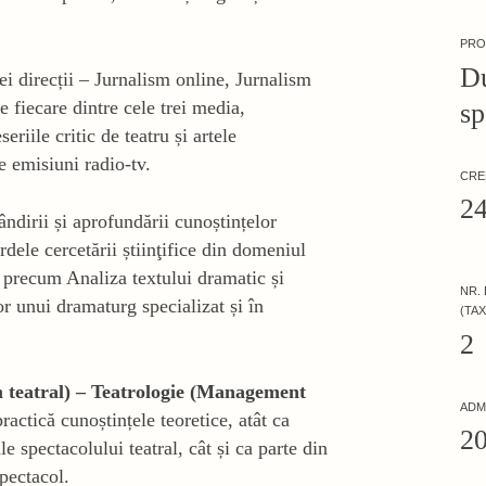
PR
D
ei direcții – Jurnalism online, Jurnalism
pe fiecare dintre cele trei media,
sp
iile critic de teatru și artele
e emisiuni radio-tv.
CRE
2
ndirii și aprofundării cunoștințelor
rdele cercetării știinţifice din domeniul
e precum Analiza textului dramatic și
NR.
or unui dramaturg specializat și în
(TAX
2
m teatral) – Teatrologie (Management
ADM
actică cunoștințele teoretice, atât ca
2
e spectacolului teatral, cât și ca parte din
spectacol.