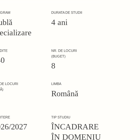
OGRAM
DURATA DE STUDII
ublă
4 ani
ecializare
DITE
NR. DE LOCURI
(BUGET)
40
8
 DE LOCURI
LIMBA
Ă)
Română
ITERE
TIP STUDIU
026/2027
ÎNCADRARE
ÎN DOMENIU