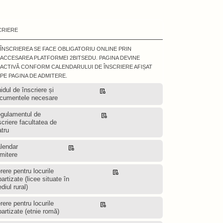
CRIERE
ÎNSCRIEREA SE FACE OBLIGATORIU ONLINE PRIN
ACCESAREA PLATFORMEI 2BITSEDU. PAGINA DEVINE
ACTIVĂ CONFORM CALENDARULUI DE ÎNSCRIERE AFIȘAT
PE PAGINA DE ADMITERE.
idul de înscriere și
Descarcă
cumentele necesare
gulamentul de
Descarcă
scriere facultatea de
atru
lendar
Descarcă
mitere
rere pentru locurile
Descarcă
partizate (licee situate în
diul rural)
rere pentru locurile
Descarcă
partizate (etnie romă)