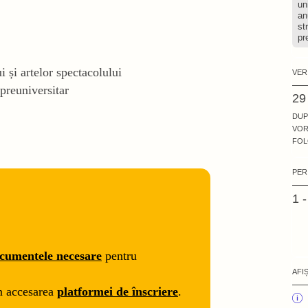
un
an
st
pr
ui și artelor spectacolului
VER
 preuniversitar
29
DUP
VOR
FOL
PER
1 
cumentele necesare
pentru
AFI
n accesarea
platformei de înscriere
.