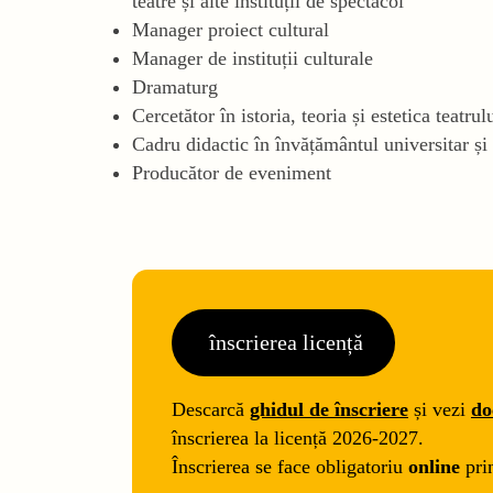
teatre și alte instituții de spectacol
Manager proiect cultural
Manager de instituții culturale
Dramaturg
Cercetător în istoria, teoria și estetica teatrul
Cadru didactic în învățământul universitar și
Producător de eveniment
înscrierea licență
Descarcă
ghidul de înscriere
și vezi
do
înscrierea la licență 2026-2027.
Înscrierea se face obligatoriu
online
pri