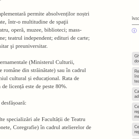
omplementară permite absolvenților noștri
ÎNS
ate, într-o multitudine de spaţii
eatru, operă, muzee, biblioteci; mass-
ne; teatrul independent; edituri de carte;
tar şi preuniversitar.
Gh
do
uvernamentale (Ministerul Culturii,
le române din străinătate) sau în cadrul
Re
în
ul cultural și educațional. Rata de
te
m de licență este de peste 80%.
Ca
ad
e desfășoară:
Ce
re
me
e specializări ale Facultății de Teatru
nete, Coregrafie) în cadrul atelierelor de
Ce
re