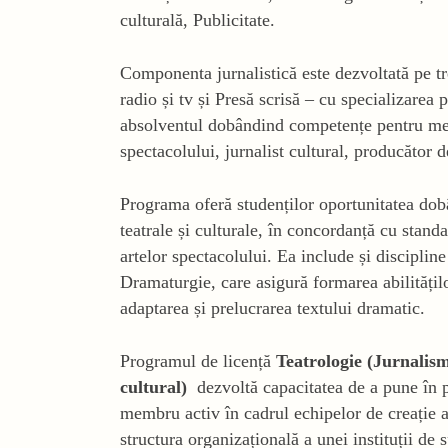
culturală, Publicitate.
Componenta jurnalistică este dezvoltată pe tr
radio și tv și Presă scrisă – cu specializarea 
absolventul dobândind competențe pentru meser
spectacolului, jurnalist cultural, producător d
Programa oferă studenților oportunitatea dobâ
teatrale și culturale, în concordanță cu standa
artelor spectacolului. Ea include și disciplin
Dramaturgie, care asigură formarea abilitățil
adaptarea și prelucrarea textului dramatic.
Programul de licență
Teatrologie (Jurnalis
cultural)
dezvoltă capacitatea de a pune în pr
membru activ în cadrul echipelor de creație al
structura organizațională a unei instituții de 