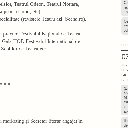
Ce
elsior, Teatrul Odeon, Teatrul Nottara,
re
 pentru Copii, etc)
so
ecialitate (revistele Teatru azi, Scena.ro),
Ce
re
ed
te precum Festivalul Naţional de Teatru,
, Gala HOP, Festivalul Internaţional de
PER
 Școlilor de Teatru etc.
03
ÎNS
DES
PAG
DE 
colului
(E
an
Ma
th
ci
ab
și marketing și Secretar literar angajat în
Re
de