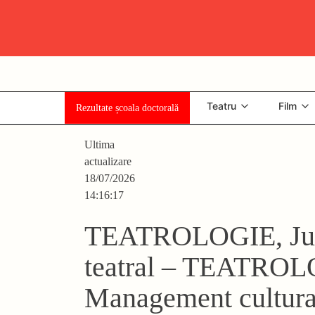
Skip
Universitatea Națională de Artă Teatrală și Cinematografică
"I.L. Caragiale", București
to
content
Teatru
Film
Rezultate școala doctorală
Ultima
actualizare
18/07/2026
14:16:17
TEATROLOGIE, Jur
teatral – TEATRO
Management cultura