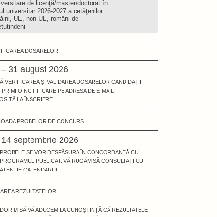
iversitare de licenţă/master/doctorat în
ul universitar 2026-2027 a cetăţenilor
răini, UE, non-UE, români de
etutindeni
IFICAREA DOSARELOR
 – 31 august 2026
Ă VERIFICAREA ȘI VALIDAREA DOSARELOR CANDIDAȚII
 PRIMI O NOTIFICARE PE ADRESA DE E-MAIL
OSITĂ LA ÎNSCRIERE.
IOADA PROBELOR DE CONCURS
- 14 septembrie 2026
PROBELE SE VOR DESFĂȘURA ÎN CONCORDANȚĂ CU
PROGRAMUL PUBLICAT. VĂ RUGĂM SĂ CONSULTAȚI CU
ATENȚIE CALENDARUL.
ȘAREA REZULTATELOR
DORIM SĂ VĂ ADUCEM LA CUNOȘTINȚĂ CĂ REZULTATELE