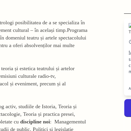
rologi posibilitatea de a se specializa în
ment cultural – în același timp.Programa
 în domeniul teatru și artele spectacolului
ntru a oferi absolvenților mai multe
Î
s
c
eoria și estetica teatrului și artelor
m
emisiuni culturale radio-tv,
acol și eveniment, precum și al
A
g activ, studiile de Istoria, Teoria și
tacologie, Teoria și practica presei,
pletate cu
discipline noi
: Managementul
udii de public, Politici și legislație