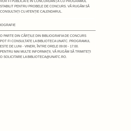
VOR FI PUBLICATE ÎN CONCORDANȚĂ CU PROGRAMUL
STABILIT PENTRU PROBELE DE CONCURS. VĂ RUGĂM SĂ
CONSULTAȚI CU ATENȚIE CALENDARUL.
LIOGRAFIE
O PARTE DIN CĂRȚILE DIN BIBLIOGRAFIA DE CONCURS
POT FI CONSULTATE LA BIBLIOTECA UNATC. PROGRAMUL
ESTE DE LUNI - VINERI, ÎNTRE ORELE 09:00 - 17:00.
PENTRU MAI MULTE INFORMAȚII, VĂ RUGĂM SĂ TRIMITEȚI
O SOLICITARE LA BIBLIOTECA@UNATC.RO.