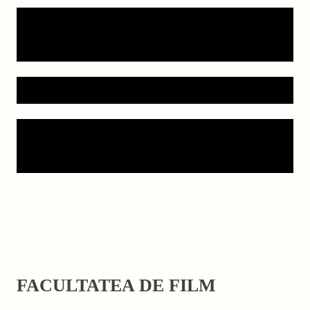
Antreprenoriat și Management al
organizațiilor teatrale
Actorie de film și televiziune
Arta aplicată a teatrului de
animație
FACULTATEA DE FILM