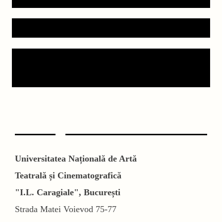
Scenaristică
Arhive audiovizuale: Prezervare și
curatoriere
Universitatea Națională de Artă
Teatrală și Cinematografică
"I.L. Caragiale", București
Strada Matei Voievod 75-77