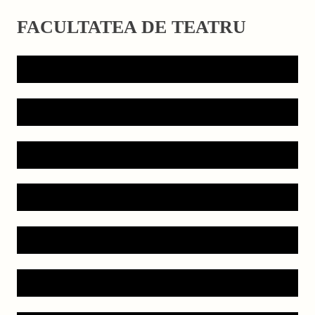
FACULTATEA DE TEATRU
(NOU) Stand-UP Comedy
(NOU) Teatru Muzical
Arta Actorului
Arta Regizorului
Artă Coregrafică
Arta Scenografului