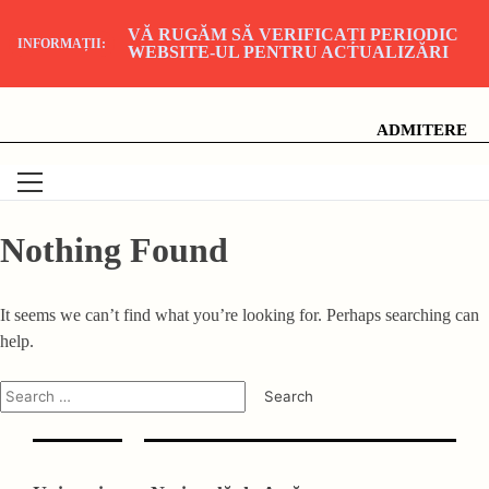
VĂ RUGĂM SĂ VERIFICAȚI PERIODIC
INFORMAȚII:
WEBSITE-UL PENTRU ACTUALIZĂRI
Skip
Universitatea Națională de Artă Teatrală și Cinematografică
"I.L. Caragiale", București
to
content
ADMITERE
Nothing Found
It seems we can’t find what you’re looking for. Perhaps searching can
help.
Search
for: