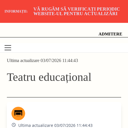
VĂ RUGĂM SĂ VERIFICAȚI PERIODIC
INFORMAȚII:
WEBSITE-UL PENTRU ACTUALIZĂRI
Skip
Universitatea Națională de Artă Teatrală și Cinematografică
"I.L. Caragiale", București
to
content
ADMITERE
Ultima actualizare 03/07/2026 11:44:43
Teatru educațional
Ultima actualizare 03/07/2026 11:44:43