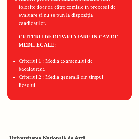
folosite doar de către comisie în procesul de
evaluare și nu se pun la dispoziția
candidaților.
CRITERII DE DEPARTAJARE ÎN CAZ DE
MEDII EGALE
:
Criteriul 1 : Media examenului de
bacalaureat.
Criteriul 2 : Media generală din timpul
liceului
Universitatea Națională de Artă