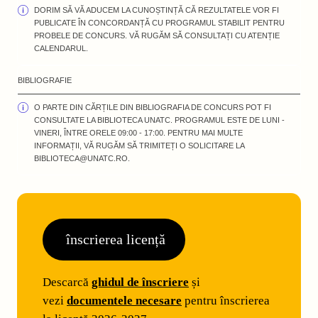
DORIM SĂ VĂ ADUCEM LA CUNOȘTINȚĂ CĂ REZULTATELE VOR FI
PUBLICATE ÎN CONCORDANȚĂ CU PROGRAMUL STABILIT PENTRU
PROBELE DE CONCURS. VĂ RUGĂM SĂ CONSULTAȚI CU ATENȚIE
CALENDARUL.
BIBLIOGRAFIE
O PARTE DIN CĂRȚILE DIN BIBLIOGRAFIA DE CONCURS POT FI
CONSULTATE LA BIBLIOTECA UNATC. PROGRAMUL ESTE DE LUNI -
VINERI, ÎNTRE ORELE 09:00 - 17:00. PENTRU MAI MULTE
INFORMAȚII, VĂ RUGĂM SĂ TRIMITEȚI O SOLICITARE LA
BIBLIOTECA@UNATC.RO.
înscrierea licență
Descarcă
ghidul de înscriere
și
vezi
documentele necesare
pentru înscrierea