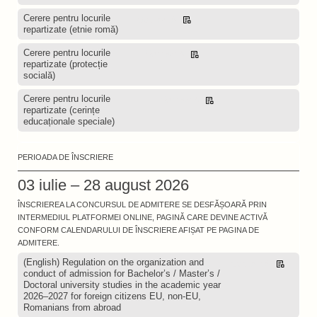
Cerere pentru locurile
Descarcă
repartizate (etnie romă)
Cerere pentru locurile
Descarcă
repartizate (protecție
socială)
Cerere pentru locurile
Descarcă
repartizate (cerințe
educaționale speciale)
PERIOADA DE ÎNSCRIERE
03 iulie – 28 august 2026
ÎNSCRIEREA LA CONCURSUL DE ADMITERE SE DESFĂȘOARĂ PRIN
INTERMEDIUL PLATFORMEI ONLINE, PAGINĂ CARE DEVINE ACTIVĂ
CONFORM CALENDARULUI DE ÎNSCRIERE AFIȘAT PE PAGINA DE
ADMITERE.
(English) Regulation on the organization and
Descarcă
conduct of admission for Bachelor’s / Master’s /
Doctoral university studies in the academic year
2026–2027 for foreign citizens EU, non-EU,
Romanians from abroad