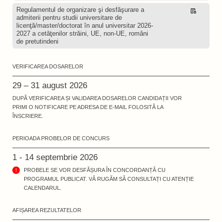
Regulamentul de organizare şi desfăşurare a
Descarcă
admiterii pentru studii universitare de
licenţă/master/doctorat în anul universitar 2026-
2027 a cetăţenilor străini, UE, non-UE, români
de pretutindeni
VERIFICAREA DOSARELOR
29 – 31 august 2026
DUPĂ VERIFICAREA ȘI VALIDAREA DOSARELOR CANDIDAȚII VOR
PRIMI O NOTIFICARE PE ADRESA DE E-MAIL FOLOSITĂ LA
ÎNSCRIERE.
PERIOADA PROBELOR DE CONCURS
1 - 14 septembrie 2026
PROBELE SE VOR DESFĂȘURA ÎN CONCORDANȚĂ CU
PROGRAMUL PUBLICAT. VĂ RUGĂM SĂ CONSULTAȚI CU ATENȚIE
CALENDARUL.
AFIȘAREA REZULTATELOR