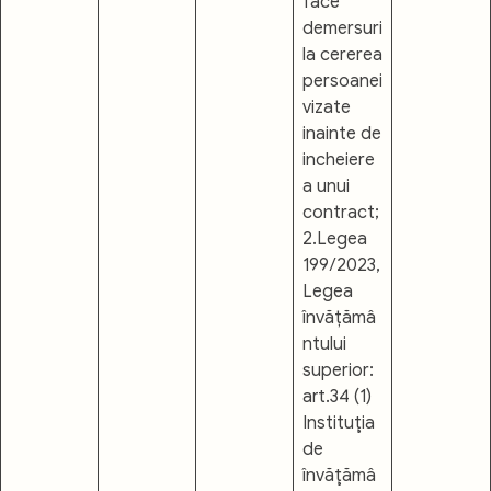
face
demersuri
la cererea
persoanei
vizate
inainte de
incheiere
a unui
contract;
2.Legea
199/2023,
Legea
învățămâ
ntului
superior:
art.34 (1)
Instituţia
de
învăţămâ