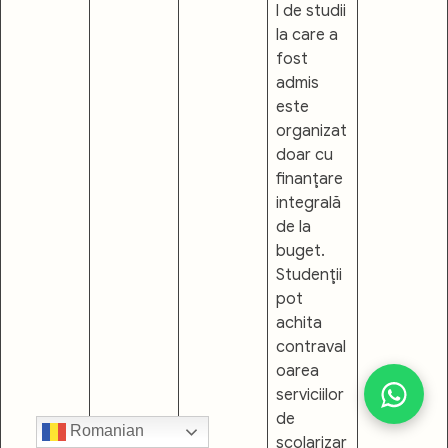
l de studii
la care a
fost
admis
este
organizat
doar cu
finanţare
integrală
de la
buget.
Studenţii
pot
achita
contraval
oarea
serviciilor
de
Romanian
şcolarizar