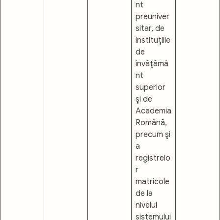
nt
preuniver
sitar, de
instituţiile
de
învăţămâ
nt
superior
şi de
Academia
Română,
precum şi
a
registrelo
r
matricole
de la
nivelul
sistemului