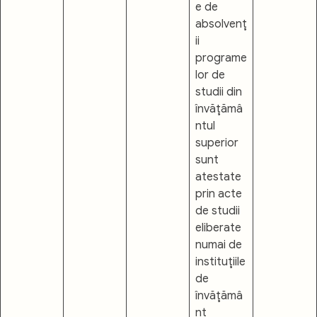
e de
absolvenţ
ii
programe
lor de
studii din
învăţămâ
ntul
superior
sunt
atestate
prin acte
de studii
eliberate
numai de
instituţiile
de
învăţămâ
nt