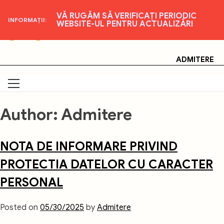
VĂ RUGĂM SĂ VERIFICAȚI PERIODIC
INFORMAȚII:
WEBSITE-UL PENTRU ACTUALIZĂRI
Skip
Universitatea Națională de Artă Teatrală și
Cinematografică "I.L. Caragiale", București
to
content
ADMITERE
Author:
Admitere
NOTA DE INFORMARE PRIVIND
PROTECTIA DATELOR CU CARACTER
PERSONAL
Posted on
05/30/2025
by
Admitere