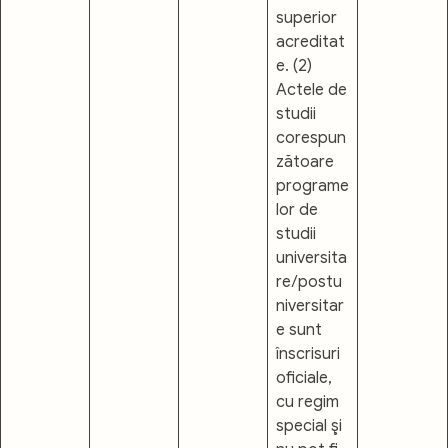
superior
acreditat
e. (2)
Actele de
studii
corespun
zătoare
programe
lor de
studii
universita
re/postu
niversitar
e sunt
înscrisuri
oficiale,
cu regim
special şi