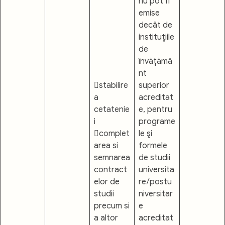
nu pot fi
emise
decât de
instituţiile
de
învăţămâ
nt
stabilire
superior
a
acreditat
cetatenie
e, pentru
i
programe
complet
le şi
area si
formele
semnarea
de studii
contract
universita
elor de
re/postu
studii
niversitar
precum si
e
a altor
acreditat