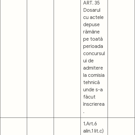
ART. 35
Dosarul
cu actele
depuse
rămâne
pe toată
perioada
concursul
ui de
admitere
la comisia
tehnică
unde s-a
făcut
înscrierea
.
1.Art.6
alin.1 lit.c)