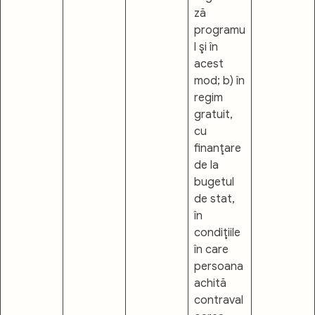
ză
programu
l şi în
acest
mod; b) în
regim
gratuit,
cu
finanţare
de la
bugetul
de stat,
în
condiţiile
în care
persoana
achită
contraval