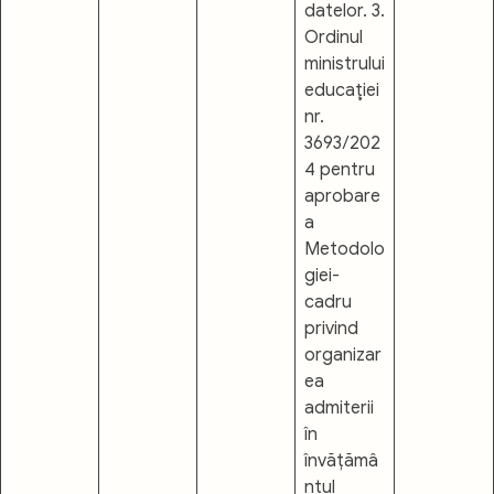
datelor. 3.
Ordinul
ministrului
educaţiei
nr.
3693/202
4 pentru
aprobare
a
Metodolo
giei-
cadru
privind
organizar
ea
admiterii
în
învățămâ
ntul