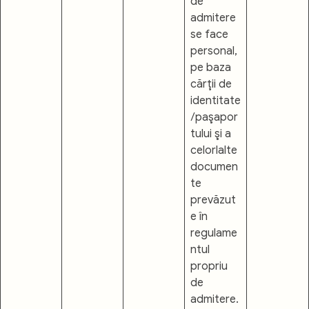
de
admitere
se face
personal,
pe baza
cărţii de
identitate
/paşapor
tului şi a
celorlalte
documen
te
prevăzut
e în
regulame
ntul
propriu
de
admitere.