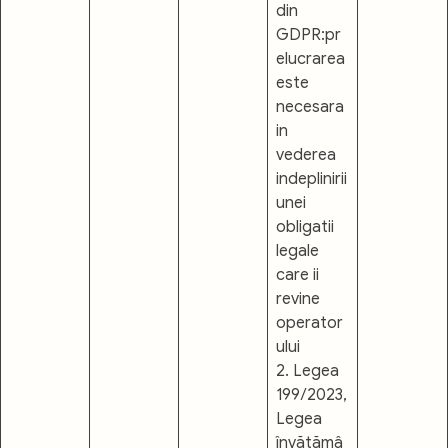
din
GDPR:pr
elucrarea
este
necesara
in
vederea
indeplinirii
unei
obligatii
legale
care ii
revine
operator
ului
2. Legea
199/2023,
Legea
învățămâ