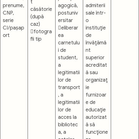
t
prenume,
agogică,
admiterii
căsătorie
CNP,
postuniv
sale într-
(după
serie
ersitar
o
caz)
CI/pașap
eliberar
instituţie
fotogra
ort
ea
de
fii tip
carnetulu
învăţămâ
i de
nt
student,
superior
a
acreditat
legitimatii
ă sau
lor de
organizaţ
transport
ie
, a
furnizoar
legitimatii
e de
lor de
educaţie
acces la
autorizat
bibliotec
ă să
a, a
funcţione