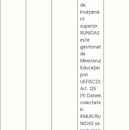
de
învăţămâ
nt
superior.
RUNIDAS
este
gestionat
de
Ministerul
Educaţiei
prin
UEFISCDI.
Art. 125
(9) Datele
colectate
în
RMUR/RU
NIDAS se