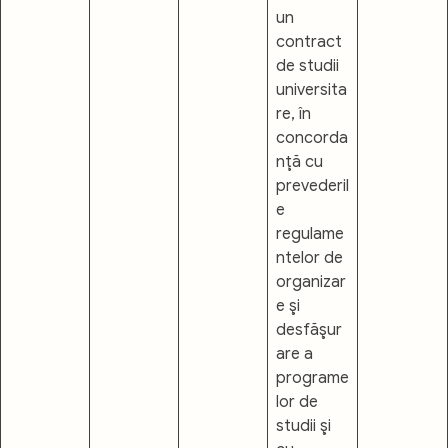
un
contract
de studii
universita
re, în
concorda
nţă cu
prevederil
e
regulame
ntelor de
organizar
e şi
desfăşur
are a
programe
lor de
studii şi