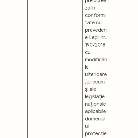
prelucrea
ză în
conformi
tate cu
prevederil
e Legii nr.
190/2018,
cu
modificări
le
ulterioare
, precum
şi ale
legislaţiei
naţionale
aplicabile
domeniul
ui
protecţiei