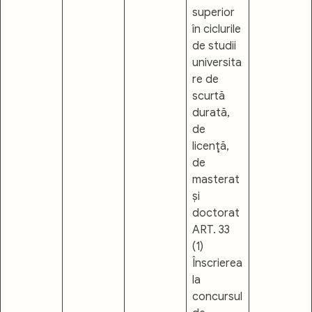
superior
în ciclurile
de studii
universita
re de
scurtă
durată,
de
licenţă,
de
masterat
și
doctorat
ART. 33
(1)
Înscrierea
la
concursul