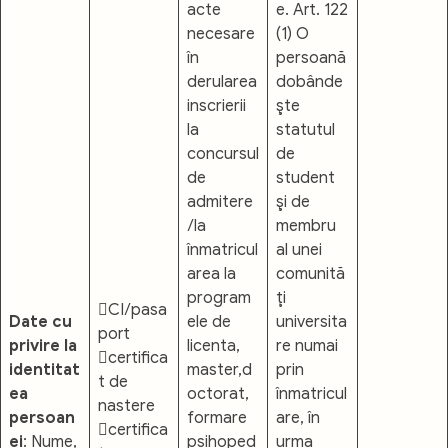
acte
e. Art. 122
necesare
(1) O
în
persoană
derularea
dobânde
inscrierii
şte
la
statutul
concursul
de
de
student
admitere
şi de
/la
membru
înmatricul
al unei
area la
comunită
program
ţi
CI/pasa
Date cu
ele de
universita
port
privire la
licenta,
re numai
certifica
identitat
master,d
prin
t de
ea
octorat,
înmatricul
nastere
persoan
formare
are, în
certifica
ei
: Nume,
psihoped
urma