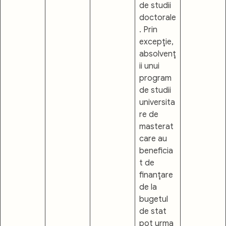
de studii
doctorale
. Prin
excepţie,
absolvenţ
ii unui
program
de studii
universita
re de
masterat
care au
beneficia
t de
finanţare
de la
bugetul
de stat
pot urma