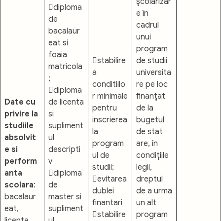
şcolarizar
diploma
e în
de
cadrul
bacalaur
unui
eat si
program
foaia
stabilire
de studii
matricola
a
universita
;
conditiilo
re pe loc
diploma
r minimale
finanţat
Date cu
de licenta
pentru
de la
privire la
si
inscrierea
bugetul
studiile
supliment
la
de stat
absolvit
ul
program
are, în
e si
descripti
ul de
condiţiile
perform
v
studii;
legii,
anta
diploma
evitarea
dreptul
scolara
:
de
dublei
de a urma
bacalaur
master si
finantari
un alt
eat,
supliment
stabilire
program
licenta,
ul