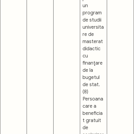
un
program
de studii
universita
re de
masterat
didactic
cu
finanţare
de la
bugetul
de stat.
(8)
Persoana
care a
beneficia
t gratuit
de