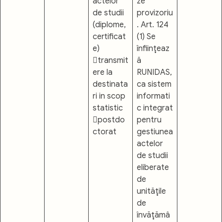
actelor
ze
de studii
provizoriu
(diplome,
. Art. 124
certificat
(1) Se
e)
înfiinţeaz
transmit
ă
ere la
RUNIDAS,
destinata
ca sistem
ri in scop
informati
statistic
c integrat
postdo
pentru
ctorat
gestiunea
actelor
de studii
eliberate
de
unităţile
de
învăţămâ