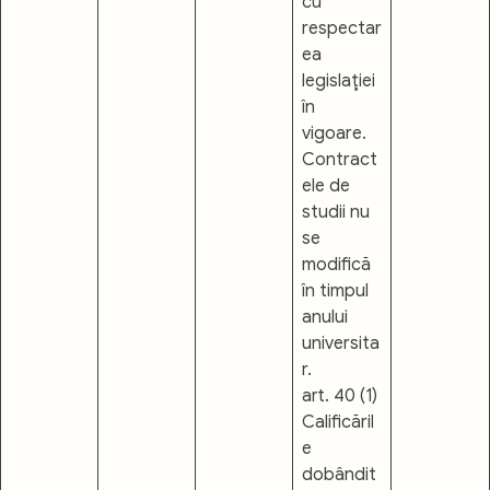
cu
respectar
ea
legislaţiei
în
vigoare.
Contract
ele de
studii nu
se
modifică
în timpul
anului
universita
r.
art. 40 (1)
Calificăril
e
dobândit