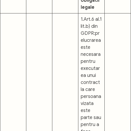
obligatii
legale
1.Art.6 al.1
lit.b) din
GDPR:pr
elucrarea
este
necesara
pentru
executar
ea unui
contract
la care
persoana
vizata
este
parte sau
pentru a