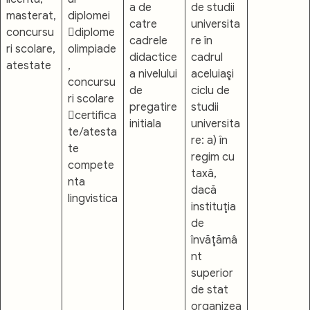
a de
de studii
masterat,
diplomei
catre
universita
concursu
diplome
cadrele
re în
ri scolare,
olimpiade
didactice
cadrul
atestate
,
a nivelului
aceluiaşi
concursu
de
ciclu de
ri scolare
pregatire
studii
certifica
initiala
universita
te/atesta
re: a) în
te
regim cu
compete
taxă,
nta
dacă
lingvistica
instituţia
de
învăţămâ
nt
superior
de stat
organizea