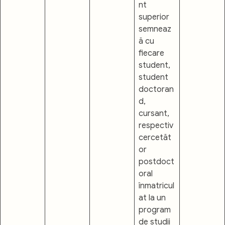
nt
superior
semneaz
ă cu
fiecare
student,
student
doctoran
d,
cursant,
respectiv
cercetăt
or
postdoct
oral
înmatricul
at la un
program
de studii