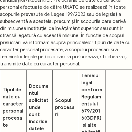
candidaților/studenților. Prelucrările de date cu caracter
personal efectuate de către UNATC se realizează în toate
scopurile prevazute de Legea 199/2023 sau de legislația
subsecventă a acesteia, precum și în scopurile care derivă
din misiunea instituției de învățământ superior sau sunt în
stransă legatură cu această misiune. În funcție de scopul
prelucrării vă informăm asupra principalelor tipuri de date cu
caracter personal procesate, a scopului procesării și a
temeiurilor legale pe baza cărora prelucrează, stochează și
transmite date cu caracter personal.
Temeiul
legal
Docume
Tipul de
conform
ntul
date cu
Regulam
solicitat
Scopul
caracter
entului
unde
procesa
personal
679/201
sunt
rii
procesa
6(GDPR)
inscrise
te
si alte
datele